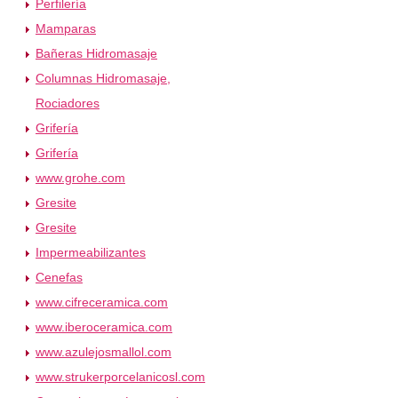
Perfilería
Mamparas
Bañeras Hidromasaje
Columnas Hidromasaje,
Rociadores
Grifería
Grifería
www.grohe.com
Gresite
Gresite
Impermeabilizantes
Cenefas
www.cifreceramica.com
www.iberoceramica.com
www.azulejosmallol.com
www.strukerporcelanicosl.com