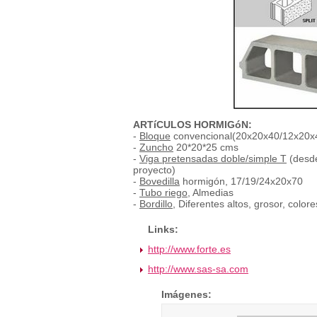
ARTíCULOS HORMIGóN:
-
Bloque
convencional(20x20x40/12x20x40
-
Zuncho
20*20*25 cms
-
Viga pretensadas doble/simple T
(desde
proyecto)
-
Bovedilla
hormigón, 17/19/24x20x70
-
Tubo riego
, Almedias
-
Bordillo
, Diferentes altos, grosor, colo
Links:
http://www.forte.es
http://www.sas-sa.com
Imágenes: